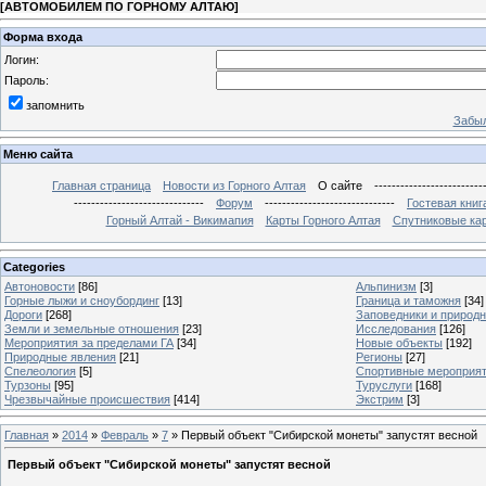
[
АВТОМОБИЛЕМ ПО ГОРНОМУ АЛТАЮ
]
Форма входа
Логин:
Пароль:
запомнить
Забыл
Меню сайта
Главная страница
Новости из Горного Алтая
О сайте
-------------------------
------------------------------
Форум
------------------------------
Гостевая книг
Горный Алтай - Викимапия
Карты Горного Алтая
Спутниковые кар
Categories
Автоновости
[86]
Альпинизм
[3]
Горные лыжи и сноубординг
[13]
Граница и таможня
[34]
Дороги
[268]
Заповедники и природ
Земли и земельные отношения
[23]
Исследования
[126]
Мероприятия за пределами ГА
[34]
Новые объекты
[192]
Природные явления
[21]
Регионы
[27]
Спелеология
[5]
Спортивные мероприя
Турзоны
[95]
Туруслуги
[168]
Чрезвычайные происшествия
[414]
Экстрим
[3]
Главная
»
2014
»
Февраль
»
7
» Первый объект "Сибирской монеты" запустят весной
Первый объект "Сибирской монеты" запустят весной