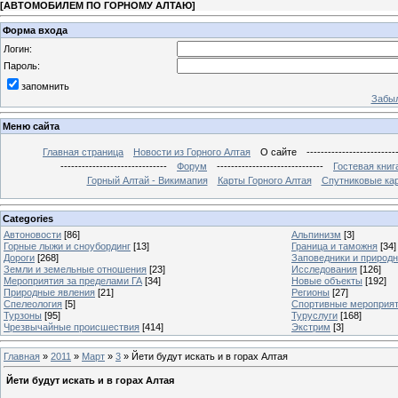
[
АВТОМОБИЛЕМ ПО ГОРНОМУ АЛТАЮ
]
Форма входа
Логин:
Пароль:
запомнить
Забыл
Меню сайта
Главная страница
Новости из Горного Алтая
О сайте
-------------------------
------------------------------
Форум
------------------------------
Гостевая книг
Горный Алтай - Викимапия
Карты Горного Алтая
Спутниковые кар
Categories
Автоновости
[86]
Альпинизм
[3]
Горные лыжи и сноубординг
[13]
Граница и таможня
[34]
Дороги
[268]
Заповедники и природ
Земли и земельные отношения
[23]
Исследования
[126]
Мероприятия за пределами ГА
[34]
Новые объекты
[192]
Природные явления
[21]
Регионы
[27]
Спелеология
[5]
Спортивные мероприя
Турзоны
[95]
Туруслуги
[168]
Чрезвычайные происшествия
[414]
Экстрим
[3]
Главная
»
2011
»
Март
»
3
» Йети будут искать и в горах Алтая
Йети будут искать и в горах Алтая