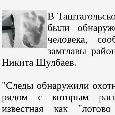
В Таштагольско
были обнаруж
человека, соо
замглавы райо
Никита Шулбаев.
"Следы обнаружили охотн
рядом с которым распо
известная как "логово