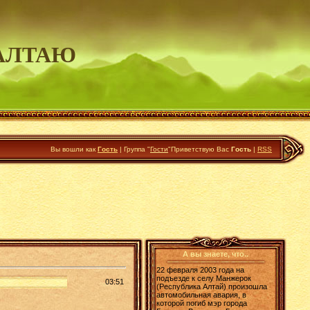
АЛТАЮ
Вы вошли как
Гость
|
Группа
"
Гости
"
Приветствую Вас
Гость
|
RSS
А вы знаете, что..
22 февраля 2003 года на
подъезде к селу Манжерок
03:51
(Республика Алтай) произошла
автомобильная авария, в
которой погиб мэр города