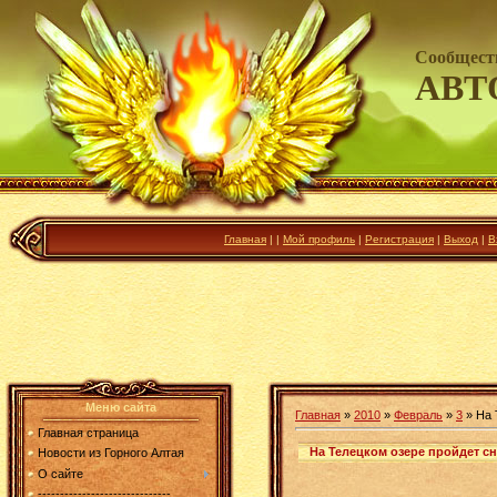
Сообщест
АВТ
Главная
|
|
Мой профиль
|
Регистрация
|
Выход
|
В
Меню сайта
Главная
»
2010
»
Февраль
»
3
» На 
Главная страница
На Телецком озере пройдет с
Новости из Горного Алтая
О сайте
------------------------------