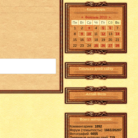
Календарь
«
Февраль 2010
»
Пн
Вт
Ср
Чт
Пт
Сб
Вс
1
2
3
4
5
6
7
8
9
10
11
12
13
14
15
16
17
18
19
20
21
22
23
24
25
26
27
28
Сколько дней сайту
Алтай-Фото
Всего материалов:
Комментариев:
1892
Форум (темы/посты):
1661/20207
Фотографий:
6655
Дневников путешествий:
119