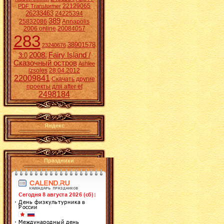
22129065
PDF Transformer
26233463
24225394
389
25832086
Annapolis
2006 online
20084057
283
38901578
23240676
2008.
Fairy Island /
3:0
Сказочный остров
Ashlee
izsoles
28.04.2012
22009841
Скачать другие
проекты для after ef
2498184
Яндекс
Праздники