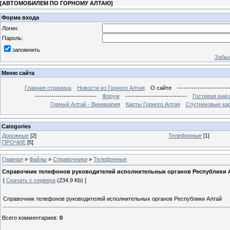
[
АВТОМОБИЛЕМ ПО ГОРНОМУ АЛТАЮ
]
Форма входа
Логин:
Пароль:
запомнить
Забыл
Меню сайта
Главная страница
Новости из Горного Алтая
О сайте
-------------------------
------------------------------
Форум
------------------------------
Гостевая книг
Горный Алтай - Викимапия
Карты Горного Алтая
Спутниковые кар
Categories
Дорожные
[2]
Телефонные
[1]
ПРОЧИЕ
[5]
Главная
»
Файлы
»
Справочники
»
Телефонные
Справочник телефонов руководителей исполнительных органов Республики 
[
Скачать с сервера
(234.9 Kb) ]
Справочник телефонов руководителей исполнительных органов Республики Алтай
Всего комментариев
:
0