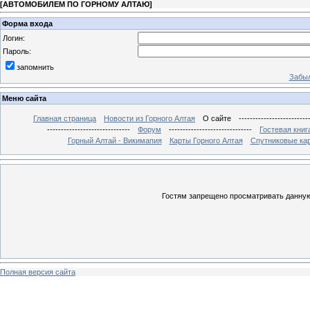
[
АВТОМОБИЛЕМ ПО ГОРНОМУ АЛТАЮ
]
Форма входа
Логин:
Пароль:
запомнить
Забыл
Меню сайта
Главная страница
Новости из Горного Алтая
О сайте
-------------------------
------------------------------
Форум
------------------------------
Гостевая книг
Горный Алтай - Викимапия
Карты Горного Алтая
Спутниковые кар
Гостям запрещено просматривать данную 
Полная версия сайта