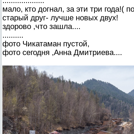
....................
мало, кто догнал, за эти три года!( п
старый друг- лучше новых двух!
здорово ,что зашла....
..........
фото Чикатаман пустой,
фото сегодня ,Анна Дмитриева....