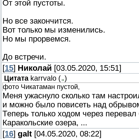
От этой пустоты.
Но все закончится.
Вот только мы изменились.
Но мы прорвемся.
До встречи.
[
15
]
Николай
[03.05.2020, 15:51]
Цитата
karrvalo
(
)
фото Чикатаман пустой,
Меня ужаснуло сколько там настрои
и можно было повисеть над обрывом
Теперь только ходом через перевал 
Каракольские озера, ...
[
16
]
galt
[04.05.2020, 08:22]