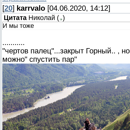
[
20
]
karrvalo
[04.06.2020, 14:12]
Цитата
Николай
(
)
И мы тоже
...........
"чертов палец"...закрыт Горный.. , н
можно" спустить пар"