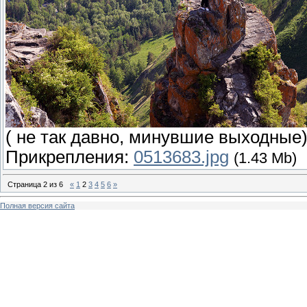
( не так давно, минувшие выходные
Прикрепления:
0513683.jpg
(1.43 Mb)
Страница
2
из
6
«
1
2
3
4
5
6
»
Полная версия сайта