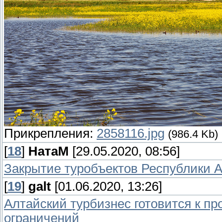
Прикрепления:
2858116.jpg
(986.4 Kb)
[
18
]
НатаМ
[29.05.2020, 08:56]
Закрытие туробъектов Республики А
[
19
]
galt
[01.06.2020, 13:26]
Алтайский турбизнес готовится к п
ограничений