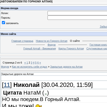
[
АВТОМОБИЛЕМ ПО ГОРНОМУ АЛТАЮ
]
Форма входа
Логин:
Пароль:
запомнить
Забыл
Меню сайта
Главная страница
Новости из Горного Алтая
О сайте
-------------------------
------------------------------
Форум
------------------------------
Гостевая книг
Горный Алтай - Викимапия
Карты Горного Алтая
Спутниковые кар
Страница
2
из
6
«
1
2
3
4
5
6
»
Форум
»
Как не испортить себе отдых
»
Закрытые дороги на Алтае
Закрытые дороги на Алтае
[
11
]
Николай
[30.04.2020, 11:59]
Цитата
НатаМ
(
)
НО мы поедем.В Горный Алтай.
И мы тоже!