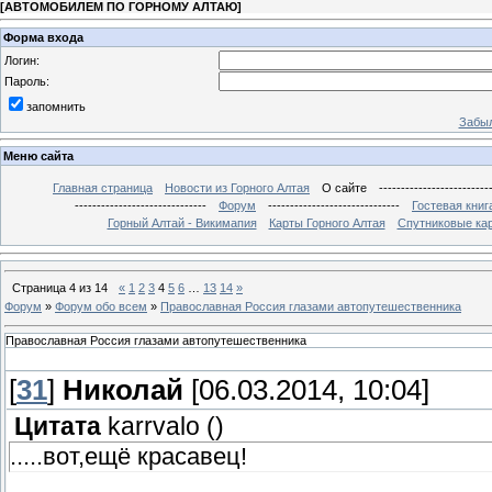
[
АВТОМОБИЛЕМ ПО ГОРНОМУ АЛТАЮ
]
Форма входа
Логин:
Пароль:
запомнить
Забыл
Меню сайта
Главная страница
Новости из Горного Алтая
О сайте
-------------------------
------------------------------
Форум
------------------------------
Гостевая книг
Горный Алтай - Викимапия
Карты Горного Алтая
Спутниковые кар
Страница
4
из
14
«
1
2
3
4
5
6
…
13
14
»
Форум
»
Форум обо всем
»
Православная Россия глазами автопутешественника
Православная Россия глазами автопутешественника
[
31
]
Николай
[06.03.2014, 10:04]
Цитата
karrvalo
(
)
.....вот,ещё красавец!