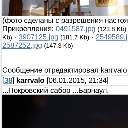
(фото сделаны с разрешения настоя
Прикрепления:
0491587.jpg
(123.8 Kb)
·
3907125.jpg
·
2549589.
Kb)
(181.7 Kb)
2587252.jpg
(147.3 Kb)
Сообщение отредактировал
karrvalo
[
38
]
karrvalo
[06.01.2015, 21:34]
...Покровский сабор ...Барнаул.