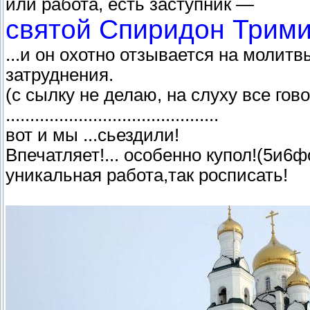
или работа, есть заступник —
святой Спиридон Трими
...и он охотно отзывается на молит
затруднения.
(с сылку не делаю, на слуху все гово
............................................
вот и мы ...сьездили!
Впечатляет!... особенно купол!(5и6ф
уникальная работа,так росписать!