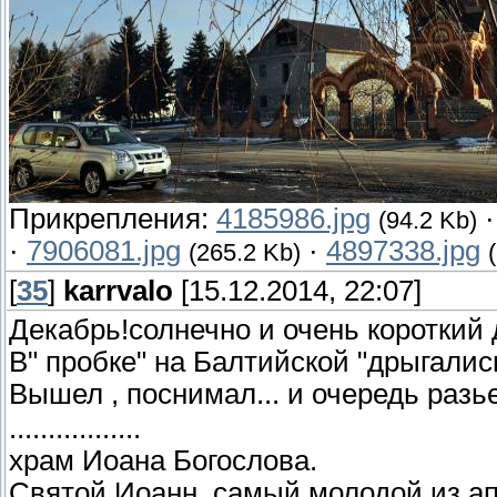
Прикрепления:
4185986.jpg
(94.2 Kb)
·
7906081.jpg
·
4897338.jpg
(265.2 Kb)
[
35
]
karrvalo
[15.12.2014, 22:07]
Декабрь!солнечно и очень короткий 
В" пробке" на Балтийской "дрыгалис
Вышел , поснимал... и очередь разь
.................
храм Иоана Богослова.
Святой Иоанн, самый молодой из ап