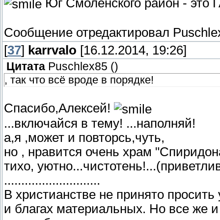
Юг Смоленского район - это ГА
Сообщение отредактировал
Puschle
[
37
]
karrvalo
[16.12.2014, 19:26]
Цитата
Puschlex85
(
)
, так что всё вроде в порядке!
Спасибо,Алексей!
...включайся в тему! ...наполняй!
а,я ,может и повторсь,чуть,
но , нравится очень храм "Спиридон
тихо, уютно...чистотень!...(приветли
............................
В христианстве не принято просить
и благах материальных. Но все же и