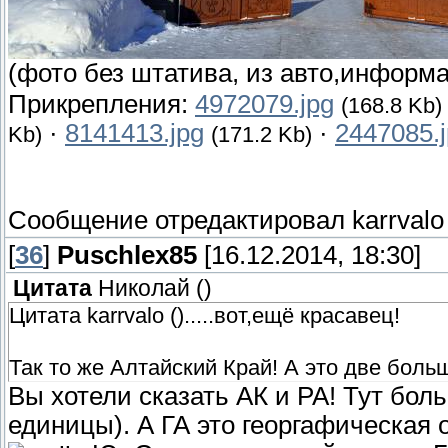
(фото без штатива, из авто,информ
Прикрепления:
4972079.jpg
(168.8 Kb)
·
8141413.jpg
·
2447085.
Kb)
(171.2 Kb)
Сообщение отредактировал
karrvalo
[
36
]
Puschlex85
[16.12.2014, 18:30]
Цитата
Николай
(
)
Цитата karrvalo ().....вот,ещё красавец!
Так то же Алтайский Край! А это две боль
Вы хотели сказать АК и РА! Тут бо
единицы). А ГА это георгафическая 