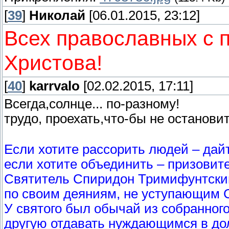
[
39
]
Николай
[06.01.2015, 23:12]
Всех православных с 
Христова!
[
40
]
karrvalo
[02.02.2015, 17:11]
Всегда,солнце... по-разному!
трудо, проехать,что-бы не останови
Если хотите рассорить людей – дай
если хотите объединить – призовите 
Святитель Спиридон Тримифунтский
по своим деяниям, не уступающим 
У святого был обычай из собранног
другую отдавать нуждающимся в дол