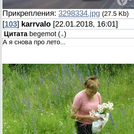
Прикрепления:
3298334.jpg
(27.5 Kb)
[
103
]
karrvalo
[22.01.2018, 16:01]
Цитата
begemot
(
)
А я снова про лето...