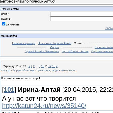
[
АВТОМОБИЛЕМ ПО ГОРНОМУ АЛТАЮ
]
Форма входа
Логин:
Пароль:
запомнить
Забыл
Меню сайта
Главная страница
Новости из Горного Алтая
О сайте
-------------------------
------------------------------
Форум
------------------------------
Гостевая книг
Горный Алтай - Викимапия
Карты Горного Алтая
Спутниковые кар
Страница
11
из
13
«
1
2
…
9
10
11
12
13
»
Форум
»
Форум обо всем
»
Крепитесь, люди - лето скоро!
Крепитесь, люди - лето скоро!
[
101
]
Ирина-Алтай
[20.04.2015, 22:2
А у нас вот что творится
http://katun24.ru/news/35140/