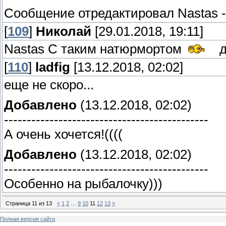
Сообщение отредактировал
Nastas
[
109
]
Николай
[29.01.2018, 19:11]
Nastas С таким натюрмортом
до
[
110
]
ladfig
[13.12.2018, 02:02]
еще не скоро...
Добавлено
(13.12.2018, 02:02)
---------------------------------------------
А очень хочется!((((
Добавлено
(13.12.2018, 02:02)
---------------------------------------------
Особенно на рыбалочку)))
Страница
11
из
13
«
1
2
…
9
10
11
12
13
»
Полная версия сайта