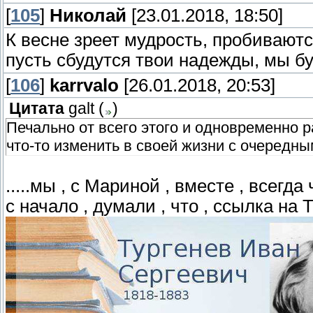
[
105
]
Николай
[23.01.2018, 18:50]
К весне зреет мудрость, пробивают
пусть сбудутся твои надежды, мы б
[
106
]
karrvalo
[26.01.2018, 20:53]
Цитата
galt
(
)
Печально от всего этого и одновременно р
что-то изменить в своей жизни с очередн
.....мы , с Мариной , вместе , всегд
с начало , думали , что , ссылка на 