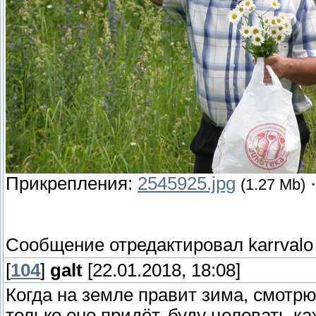
Прикрепления:
2545925.jpg
(1.27 Mb)
Сообщение отредактировал
karrvalo
[
104
]
galt
[22.01.2018, 18:08]
Когда на земле правит зима, смотрю 
только оно придёт, буду целовать ка