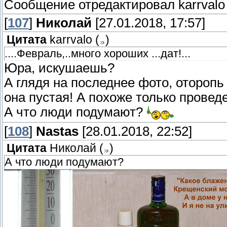
Сообщение отредактировал
karrvalo
[
107
]
Николай
[27.01.2018, 17:57]
Цитата
karrvalo
(
)
....Февраль,..много хороших ...дат!...
Юра, искушаешь?
А глядя на последнее фото, отороп
она пустая! А похоже только проведе
А что люди подумают?
[
108
]
Nastas
[28.01.2018, 22:52]
Цитата
Николай
(
)
А что люди подумают?