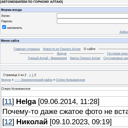
[
АВТОМОБИЛЕМ ПО ГОРНОМУ АЛТАЮ
]
Форма входа
Логин:
Пароль:
запомнить
Забыл
Меню сайта
Главная страница
Новости из Горного Алтая
О сайте
-------------------------
------------------------------
Форум
------------------------------
Гостевая книг
Горный Алтай - Викимапия
Карты Горного Алтая
Спутниковые кар
Страница
2
из
2
«
1
2
Форум
»
----- Змеиногорский район
»
Озеро Колыванское
Озеро Колыванское
[
11
]
Helga
[09.06.2014, 11:28]
Почему-то даже сжатое фото не вста
[
12
]
Николай
[09.10.2023, 09:19]