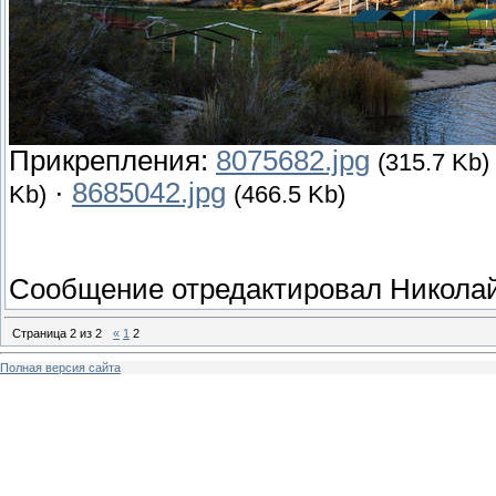
Прикрепления:
8075682.jpg
(315.7 Kb)
·
8685042.jpg
Kb)
(466.5 Kb)
Сообщение отредактировал
Никола
Страница
2
из
2
«
1
2
Полная версия сайта