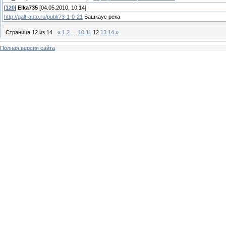
[
120
]
Elka735
[04.05.2010, 10:14]
http://galt-auto.ru/publ/73-1-0-21
Башкаус река
Страница
12
из
14
«
1
2
…
10
11
12
13
14
»
Полная версия сайта