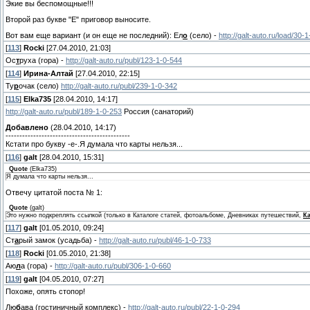
Экие вы беспомощные!!!
Второй раз букве "Е" приговор выносите.
Вот вам еще вариант (и он еще не последний): Ел
о
(село) -
http://galt-auto.ru/load/30-
[
113
]
Rocki
[27.04.2010, 21:03]
Ос
т
руха (гора) -
http://galt-auto.ru/publ/123-1-0-544
[
114
]
Ирина-Алтай
[27.04.2010, 22:15]
Ту
р
очак (село)
http://galt-auto.ru/publ/239-1-0-342
[
115
]
Elka735
[28.04.2010, 14:17]
http://galt-auto.ru/publ/189-1-0-253
Россия (санаторий)
Добавлено
(28.04.2010, 14:17)
---------------------------------------------
Кстати про букву -е-.Я думала что карты нельзя...
[
116
]
galt
[28.04.2010, 15:31]
Quote
(
Elka735
)
Я думала что карты нельзя...
Отвечу цитатой поста № 1:
Quote
(
galt
)
Это нужно подкреплять ссылкой (только в Каталоге статей, фотоальбоме, Дневниках путешествий,
К
[
117
]
galt
[01.05.2010, 09:24]
Ст
а
рый замок (усадьба) -
http://galt-auto.ru/publ/46-1-0-733
[
118
]
Rocki
[01.05.2010, 21:38]
Аю
л
а (гора) -
http://galt-auto.ru/publ/306-1-0-660
[
119
]
galt
[04.05.2010, 07:27]
Похоже, опять стопор!
Лю
б
ава (гостиничный комплекс) -
http://galt-auto.ru/publ/22-1-0-294