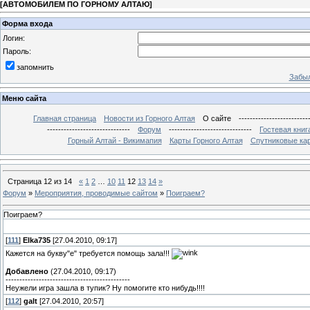
[
АВТОМОБИЛЕМ ПО ГОРНОМУ АЛТАЮ
]
Форма входа
Логин:
Пароль:
запомнить
Забыл
Меню сайта
Главная страница
Новости из Горного Алтая
О сайте
-------------------------
------------------------------
Форум
------------------------------
Гостевая книг
Горный Алтай - Викимапия
Карты Горного Алтая
Спутниковые кар
Страница
12
из
14
«
1
2
…
10
11
12
13
14
»
Форум
»
Мероприятия, проводимые сайтом
»
Поиграем?
Поиграем?
[
111
]
Elka735
[27.04.2010, 09:17]
Кажется на букву"е" требуется помощь зала!!!
Добавлено
(27.04.2010, 09:17)
---------------------------------------------
Неужели игра зашла в тупик? Ну помогите кто нибудь!!!!
[
112
]
galt
[27.04.2010, 20:57]