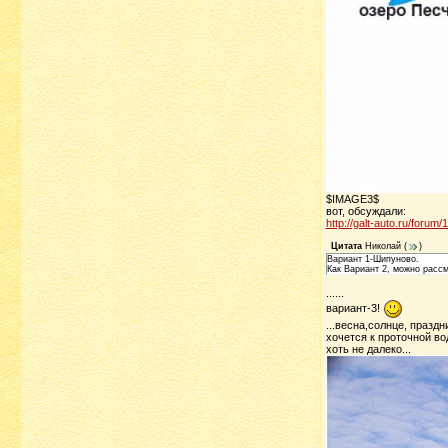
$IMAGE3$
вот, обсуждали:
http://galt-auto.ru/foru
Цитата
Николай
(
)
Вариант 1-Шипуново.
Как Вариант 2, можно расс
......
вариант-3!
...весна,солнце, праздн
хочется к проточной вод
хоть не далеко...