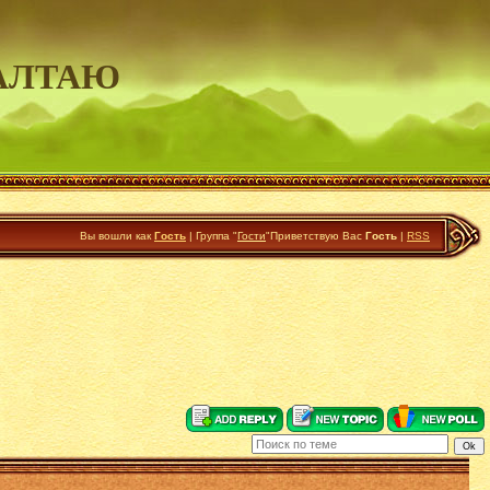
АЛТАЮ
Вы вошли как
Гость
|
Группа
"
Гости
"
Приветствую Вас
Гость
|
RSS