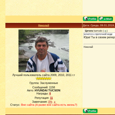
Николай
Дата: Среда, 09.01.2019
Цитата
karrvalo
(
)
хочется к проточной воде
Юра! Ты в своем реперту
Николай
Лучший пользователь сайта 2009, 2010, 2011 г.г
Группа: Заслуженные
Сообщений:
1158
Авто:
HYUNDAI TUCSON
Награды:
8
Репутация:
11
Замечания:
0%
±
Статус:
Вне сайта (А разве вне сайта есть жизнь?)