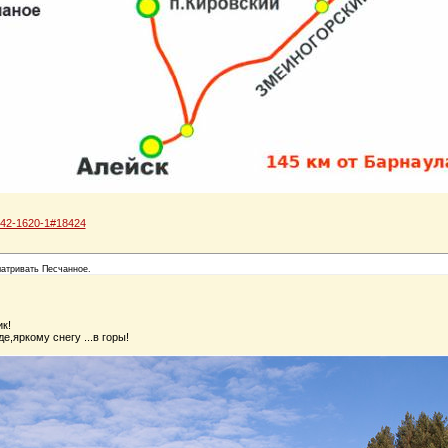
m/142-1620-1#18424
матривать Песчанное.
ик!
е,яркому снегу ...в горы!