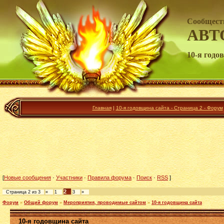
Сообщест
АВТ
10-я годо
Главная
|
10-я годовщина сайта - Страница 2 - Форум
[
Новые сообщения
·
Участники
·
Правила форума
·
Поиск
·
RSS
]
2
Страница
2
из
3
«
1
3
»
Форум
»
Общий форум
»
Мероприятия, проводимые сайтом
»
10-я годовщина сайта
10-я годовщина сайта