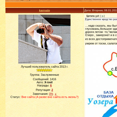
karrvalo
Дата: Вторник, 08.01.20
Цитата
galt
(
)
Единственное мредство разм
....надо сказать, мы бы
глухомань,большое зда
дороги летом -то,"желаю
Озеро , замерзнет и в сн
из всех достопримечат
умрем от тоски, салато
Лучший пользователь сайта 2013 г.
Группа: Заслуженные
Сообщений:
1416
Авто:
X-treil
Награды:
6
Репутация:
2
Замечания:
0%
±
Статус:
Вне сайта (А разве вне сайта есть жизнь?)