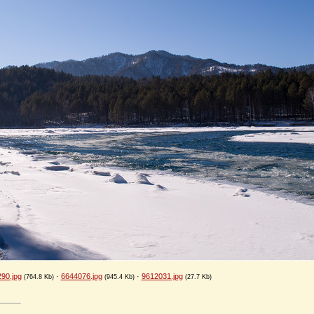
90.jpg
·
6644076.jpg
·
9612031.jpg
(764.8 Kb)
(945.4 Kb)
(27.7 Kb)