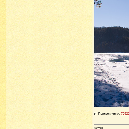
Прикрепления:
70522
karrvalo