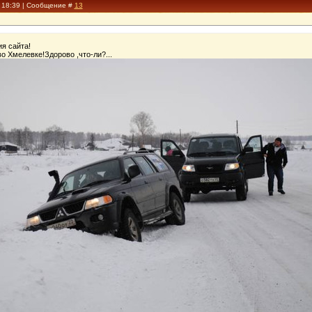
, 18:39 | Сообщение #
13
ия сайта!
о Хмелевке!Здорово ,что-ли?...