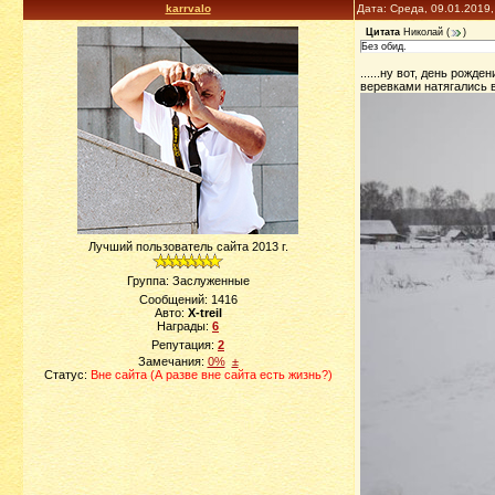
karrvalo
Дата: Среда, 09.01.2019
Цитата
Николай
(
)
Без обид.
......ну вот, день рожден
веревками натягались в
Лучший пользователь сайта 2013 г.
Группа: Заслуженные
Сообщений:
1416
Авто:
X-treil
Награды:
6
Репутация:
2
Замечания:
0%
±
Статус:
Вне сайта (А разве вне сайта есть жизнь?)