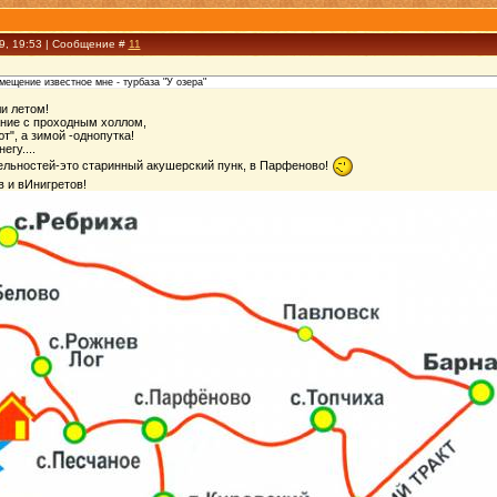
19, 19:53 | Сообщение #
11
ещение известное мне - турбаза "У озера"
ли летом!
ние с проходным холлом,
т", а зимой -однопутка!
егу....
ельностей-это старинный акушерский пунк, в Парфеново!
в и вИнигретов!