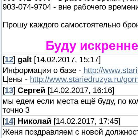
903-074-9704 - вне рабочего времен
Прошу каждого самостоятельно бро
Буду искренне 
[
12
]
galt
[14.02.2017, 15:17]
Информация о базе -
http://www.star
Цены -
http://www.stariedruzya.ru/gor
[
13
]
Сергей
[14.02.2017, 16:16]
мы едем если места ещё буду, по ко
точно 3
[
14
]
Николай
[14.02.2017, 17:45]
Женя поздравляем с новой должнос