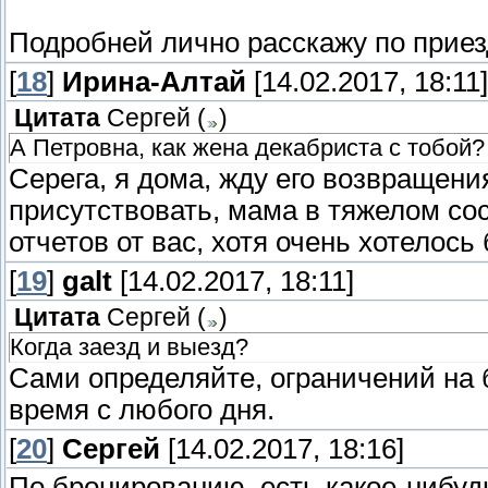
Подробней лично расскажу по приез
[
18
]
Ирина-Алтай
[14.02.2017, 18:11]
Цитата
Сергей
(
)
А Петровна, как жена декабриста с тобой?
Серега, я дома, жду его возвращени
присутствовать, мама в тяжелом со
отчетов от вас, хотя очень хотелось
[
19
]
galt
[14.02.2017, 18:11]
Цитата
Сергей
(
)
Когда заезд и выезд?
Сами определяйте, ограничений на б
время с любого дня.
[
20
]
Сергей
[14.02.2017, 18:16]
По бронированию, есть какое-нибудь