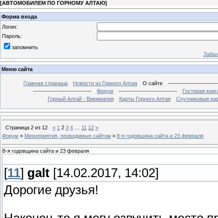
[
АВТОМОБИЛЕМ ПО ГОРНОМУ АЛТАЮ
]
Форма входа
Логин:
Пароль:
запомнить
Забыл
Меню сайта
Главная страница
Новости из Горного Алтая
О сайте
-------------------------
------------------------------
Форум
------------------------------
Гостевая книг
Горный Алтай - Викимапия
Карты Горного Алтая
Спутниковые кар
Страница
2
из
12
«
1
2
3
4
…
11
12
»
Форум
»
Мероприятия, проводимые сайтом
»
8-я годовщина сайта и 23 февраля
8-я годовщина сайта и 23 февраля
[
11
]
galt
[14.02.2017, 14:02]
Дорогие друзья!