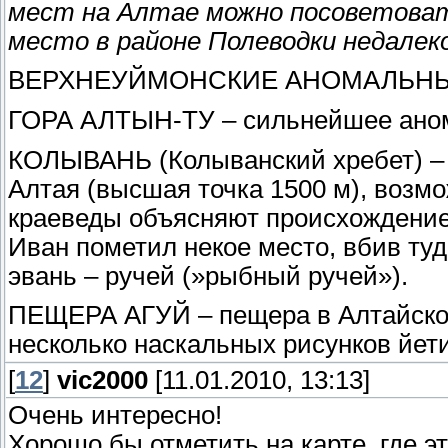
мест на Алтае можно посоветова
место в районе Полеводки недалек
ВЕРХНЕУЙМОНСКИЕ АНОМАЛЬН
ГОРА АЛТЫН-ТУ – сильнейшее аном
КОЛЫВАНЬ (Колыванский хребет) – 
Алтая (высшая точка 1500 м), возм
краеведы объясняют происхождение 
Иван пометил некое место, вбив туда
эвань – ручей (»рыбный ручей»).
ПЕЩЕРА АГУЙ – пещера в Алтайском
несколько наскальных рисунков йети
[
12
]
vic2000
[11.01.2010, 13:13]
Очень интересно!
Хорошо бы отметить на карте, где э