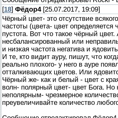
[
18
]
Фёдор4
[25.07.2017, 19:09]
Чёрный цвет- это отсутствие всяког
частоты (цвета- цвет определяется 
пустота. Вот что такое чёрный цвет. 
несбалансированный или неправиль
и низкая частота негатива и ядовит
И те, кто видит ауру, пишут, что ког
реально плохого- у него в ауре поя
отталкивающих цветов. Или ядовит
Чёрный же- как и белый - цвет с кр
волн- полярный цвет- цвет Бога. Но
неполярным- чрезмерное количество
преувеличивайте количество любого 
Сообщение отредактировал
Фёдор4