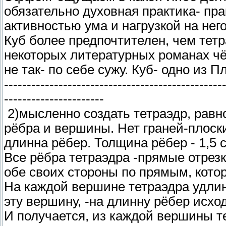
обязательно духовная практика- пр
активностью ума и нагрузкой на нег
Куб более предпочтителен, чем тетра
некоторых литературных романах чё
не так- по себе сужу. Куб- одно из 
------------------------------------------------
----------------------
2)мысленно создать тетраэдр, равн
рёбра и вершины. Нет граней-плоски
длинна рёбер. Толщина рёбер - 1,5
Все рёбра тетраэдра -прямые отрез
обе своих стороны по прямым, кот
На каждой вершине тетраэдра удли
эту вершину, -на длинну рёбер исход
И получается, из каждой вершины т