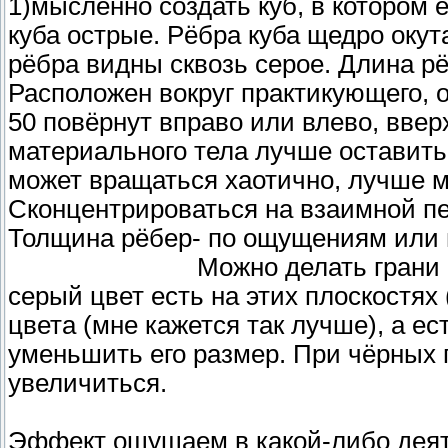
1)мысленно создать куб, в котором 
куба острые. Рёбра куба щедро окут
рёбра видны сквозь серое. Длина р
Расположен вокруг практикующего, о
50 повёрнут вправо или влево, ввер
материального тела лучше оставить 
может вращаться хаотично, лучше м
Сконцентрироваться на взаимной пе
Толщина рёбер- по ощущениям или 
Можно делать грани куба чё
серый цвет есть на этих плоскостях (
цвета (мне кажется так лучше), а ес
уменьшить его размер. При чёрных 
увеличиться.
Эффект ощущаем в какой-либо деяте