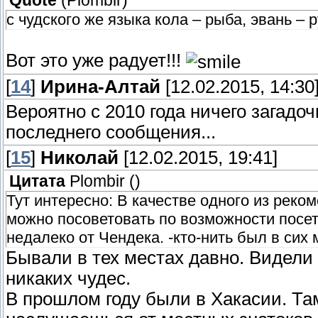
Quote
(
Plombir
)
с чудского же языка кола – рыба, эвань – 
Вот это уже радует!!!
[
14
]
Ирина-Алтай
[12.02.2015, 14:30
Вероятно с 2010 года ничего загадоч
последнего сообщения...
[
15
]
Николай
[12.02.2015, 19:41]
Цитата
Plombir
(
)
Тут интересно: В качестве одного из рек
можно посоветовать по возможности посе
недалеко от Чендека. -кто-нить был в сих
Бывали в тех местах давно. Видели 
никаких чудес.
В прошлом году были в Хакасии. Там