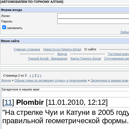
[
АВТОМОБИЛЕМ ПО ГОРНОМУ АЛТАЮ
]
Форма входа
Логин:
Пароль:
запомнить
Забыл
Меню сайта
Главная страница
Новости из Горного Алтая
О сайте
-------------------------
------------------------------
Форум
------------------------------
Гостевая книг
Горный Алтай - Викимапия
Карты Горного Алтая
Спутниковые кар
Страница
2
из
3
«
1
2
3
»
Форум
»
Общие темы по активному отдыху и увлечениям
»
Загадочное в нашем крае
Загадочное в нашем крае
[
11
]
Plombir
[11.01.2010, 12:12]
"На стрелке Чуи и Катуни в 2005 год
правильной геометрической формы.