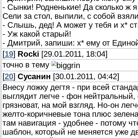
- Сынки! Родненькие! Да сколько ж я
Сели за стол, выпили, с собой взяли
- Слышь, дед! А может у тебя и х* с
- Уж какой старый!
- Дмитрий, запиши: х* ему от Едино
[
19
]
Rocki
[29.01.2011, 18:04]
точно в тему
[
20
]
Сусанин
[30.01.2011, 04:42]
Внесу ложку дегтя - при всей станд
выглядит легче - фон нейтральный, 
грязноват, на мой взгляд. Но-он лег
желто-коричневые тона плюс зеленая
там навигация - удобнее - потому ч
шаблон, который не меняется уже дв