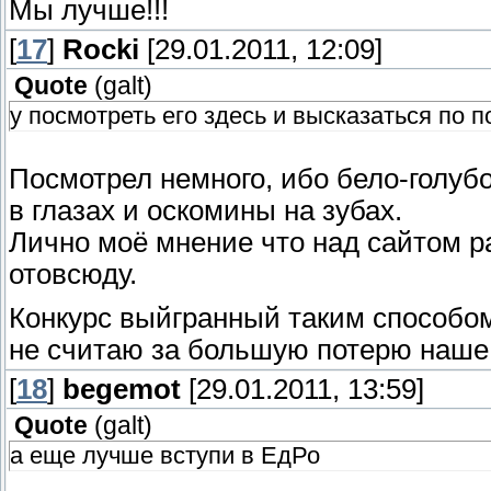
Мы лучше!!!
[
17
]
Rocki
[29.01.2011, 12:09]
Quote
(
galt
)
у посмотреть его здесь и высказаться по п
Посмотрел немного, ибо бело-голу
в глазах и оскомины на зубах.
Лично моё мнение что над сайтом ра
отовсюду.
Конкурс выйгранный таким способом 
не считаю за большую потерю наше
[
18
]
begemot
[29.01.2011, 13:59]
Quote
(
galt
)
а еще лучше вступи в ЕдРо