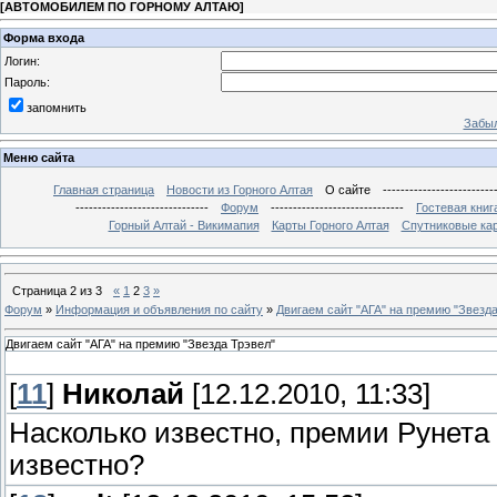
[
АВТОМОБИЛЕМ ПО ГОРНОМУ АЛТАЮ
]
Форма входа
Логин:
Пароль:
запомнить
Забыл
Меню сайта
Главная страница
Новости из Горного Алтая
О сайте
-------------------------
------------------------------
Форум
------------------------------
Гостевая книг
Горный Алтай - Викимапия
Карты Горного Алтая
Спутниковые кар
Страница
2
из
3
«
1
2
3
»
Форум
»
Информация и объявления по сайту
»
Двигаем сайт "АГА" на премию "Звезда
Двигаем сайт "АГА" на премию "Звезда Трэвел"
[
11
]
Николай
[12.12.2010, 11:33]
Насколько известно, премии Рунета
известно?