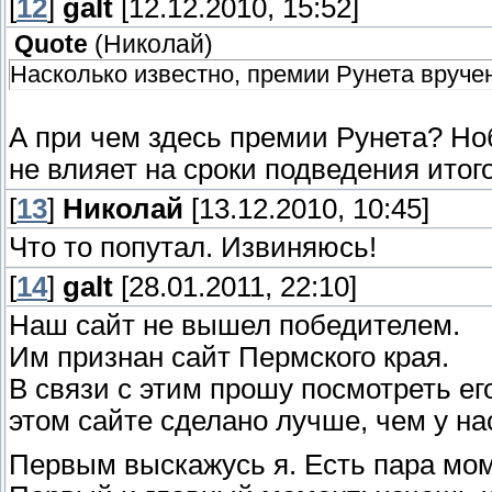
[
12
]
galt
[12.12.2010, 15:52]
Quote
(
Николай
)
Насколько известно, премии Рунета вруче
А при чем здесь премии Рунета? Ноб
не влияет на сроки подведения итог
[
13
]
Николай
[13.12.2010, 10:45]
Что то попутал. Извиняюсь!
[
14
]
galt
[28.01.2011, 22:10]
Наш сайт не вышел победителем.
Им признан сайт Пермского края.
В связи с этим прошу посмотреть е
этом сайте сделано лучше, чем у на
Первым выскажусь я. Есть пара мом