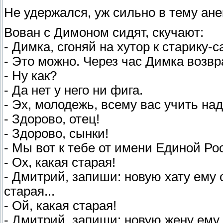
Не удержался, уж сильно в тему ане
Вован с Димоном сидят, скучают:
- Димка, сгоняй на хутор к старику-
- Это можно. Через час Димка возв
- Ну как?
- Да нет у него ни фига.
- Эх, молодежь, всему вас учить на
- Здорово, отец!
- Здорово, сынки!
- Мы вот к тебе от имени Единой Росс
- Ох, какая старая!
- Дмитрий, запиши: новую хату ему 
старая...
- Ой, какая старая!
- Дмитрий, запиши: новую жену ему