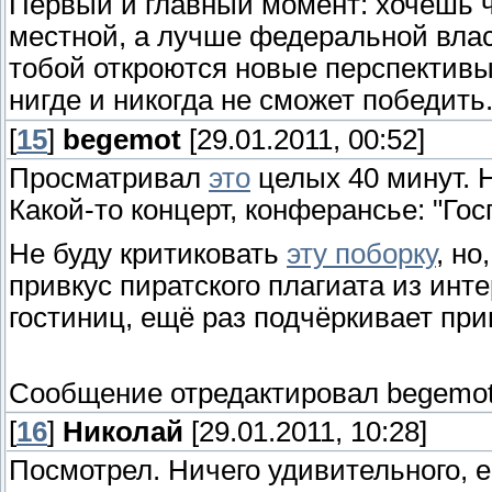
Первый и главный момент: хочешь ч
местной, а лучше федеральной влас
тобой откроются новые перспективы
нигде и никогда не сможет победить
[
15
]
begemot
[29.01.2011, 00:52]
Просматривал
это
целых 40 минут. 
Какой-то концерт, конферансье: "Гос
Не буду критиковать
эту поборку
, н
привкус пиратского плагиата из инт
гостиниц, ещё раз подчёркивает при
Сообщение отредактировал
begemo
[
16
]
Николай
[29.01.2011, 10:28]
Посмотрел. Ничего удивительного, е