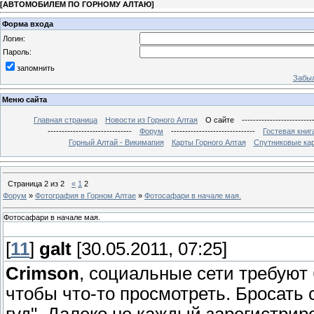
[
АВТОМОБИЛЕМ ПО ГОРНОМУ АЛТАЮ
]
Форма входа
Логин:
Пароль:
запомнить
Забыл
Меню сайта
Главная страница
Новости из Горного Алтая
О сайте
-------------------------
------------------------------
Форум
------------------------------
Гостевая книг
Горный Алтай - Викимапия
Карты Горного Алтая
Спутниковые кар
Страница
2
из
2
«
1
2
Форум
»
Фотография в Горном Алтае
»
Фотосафари в начале мая.
Фотосафари в начале мая.
[
11
]
galt
[30.05.2011, 07:25]
Crimson
, социальные сети требуют 
чтобы что-то просмотреть. Бросать 