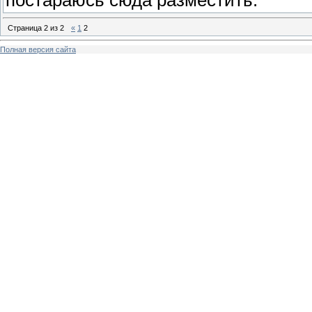
постараюсь сюда разместить.
Страница
2
из
2
«
1
2
Полная версия сайта