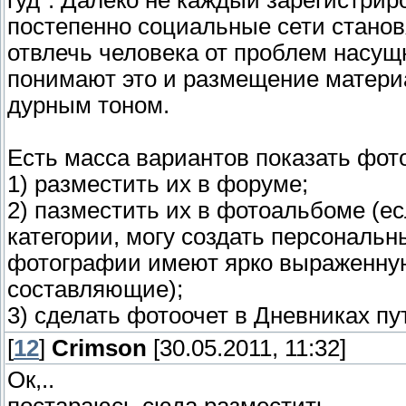
гуд". Далеко не каждый зарегистриро
постепенно социальные сети станов
отвлечь человека от проблем насу
понимают это и размещение материа
дурным тоном.
Есть масса вариантов показать фот
1) разместить их в форуме;
2) пазместить их в фотоальбоме (е
категории, могу создать персональ
фотографии имеют ярко выраженну
составляющие);
3) сделать фотоочет в Дневниках п
[
12
]
Crimson
[30.05.2011, 11:32]
Ок,..