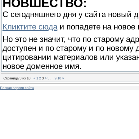
НОВШЕСТВО:
С сегодняшнего дня у сайта новый 
Кликтите сюда
и попадете на новое 
Но это не значит, что по старому ад
доступен и по старому и по новому 
цитировании материалов или указан
новое доменное имя.
Страница
3
из
10
«
1
2
3
4
5
…
9
10
»
Полная версия сайта