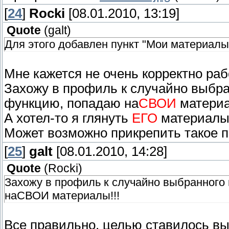
[
24
]
Rocki
[08.01.2010, 13:19]
Quote
(
galt
)
Для этого добавлен пункт "Мои материалы
Мне кажется не очень корректно раб
Захожу в профиль к случайно выбран
функцию, попадаю на
СВОИ
материа
А хотел-то я глянуть
ЕГО
материалы
Может возможно прикрепить такое п
[
25
]
galt
[08.01.2010, 14:28]
Quote
(
Rocki
)
Захожу в профиль к случайно выбранного 
наСВОИ материалы!!!
Все правильно, целью ставилось выв