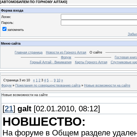
[
АВТОМОБИЛЕМ ПО ГОРНОМУ АЛТАЮ
]
Форма входа
Логин:
Пароль:
запомнить
Забыл
Меню сайта
Главная страница
Новости из Горного Алтая
О сайте
-------------------------
------------------------------
Форум
------------------------------
Гостевая книг
Горный Алтай - Викимапия
Карты Горного Алтая
Спутниковые кар
Страница
3
из
10
«
1
2
3
4
5
…
9
10
»
Форум
»
Пожелания по совершенствованию сайта
»
Новые возможности на сайте
Новые возможности на сайте
[
21
]
galt
[02.01.2010, 08:12]
НОВШЕСТВО:
На форуме в Общем разделе удален