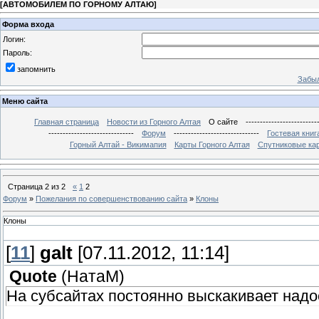
[
АВТОМОБИЛЕМ ПО ГОРНОМУ АЛТАЮ
]
Форма входа
Логин:
Пароль:
запомнить
Забыл
Меню сайта
Главная страница
Новости из Горного Алтая
О сайте
-------------------------
------------------------------
Форум
------------------------------
Гостевая книг
Горный Алтай - Викимапия
Карты Горного Алтая
Спутниковые кар
Страница
2
из
2
«
1
2
Форум
»
Пожелания по совершенствованию сайта
»
Клоны
Клоны
[
11
]
galt
[07.11.2012, 11:14]
Quote
(
НатаМ
)
На субсайтах постоянно выскакивает надо