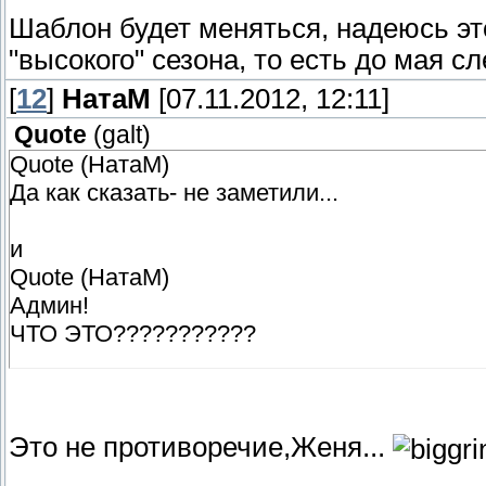
Шаблон будет меняться, надеюсь эт
"высокого" сезона, то есть до мая с
[
12
]
НатаМ
[07.11.2012, 12:11]
Quote
(
galt
)
Quote (НатаМ)
Да как сказать- не заметили...
и
Quote (НатаМ)
Админ!
ЧТО ЭТО???????????
Наталья, противоречие наблюдается! Как 
Это не противоречие,Женя...