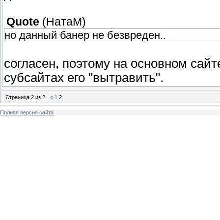
Quote
(
НатаМ
)
но данный банер не безвреден..
согласен, поэтому на основном сайте
субсайтах его "вытравить".
Страница
2
из
2
«
1
2
Полная версия сайта