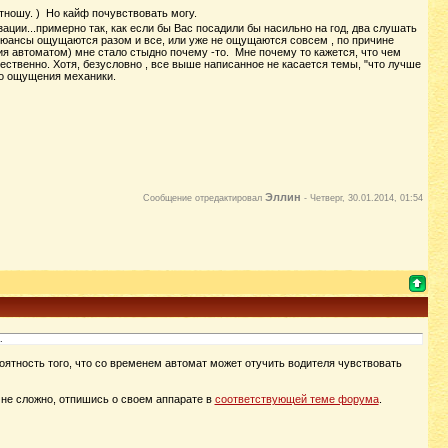
тношу. ) Но кайф почувствовать могу.
зации...примерно так, как если бы Вас посадили бы насильно на год, два слушать
 нюансы ощущаются разом и все, или уже не ощущаются совсем , по причине
 автоматом) мне стало стыдно почему -то. Мне почему то кажется, что чем
ственно. Хотя, безусловно , все выше написанное не касается темы, "что лучше
ого ощущения механики.
Эллин
Сообщение отредактировал
-
Четверг, 30.01.2014, 01:54
.
ероятность того, что со временем автомат может отучить водителя чувствовать
и не сложно, отпишись о своем аппарате в
соответствующей теме форума
.