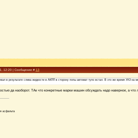
11, 12:20 | Сообщение #
13
евал в результате слива жидкости в АКПП в сторону попы автомат тупо встал. В это же время УАЗ на
ностью да наоборот. ТАк что конкретные марки машин обсуждать надо наверное, а чт
ля асфальта