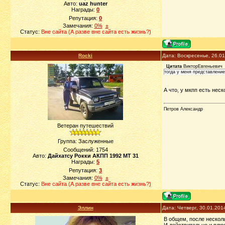
Авто:
uaz hunter
Награды:
0
Репутация:
0
Замечания:
0%
±
Статус:
Вне сайта (А разве вне сайта есть жизнь?)
Rocki
Дата: Воскресенье, 26.0
Цитата
ВикторЕвгеньевич
тогда у меня представлени
А что, у мкпп есть нес
Петров Александр
Ветеран путешествий
Группа: Заслуженные
Сообщений:
1754
Авто:
Дайхатсу Рокки АКПП 1992 МТ 31
Награды:
5
Репутация:
3
Замечания:
0%
±
Статус:
Вне сайта (А разве вне сайта есть жизнь?)
Эллин
Дата: Четверг, 30.01.201
В общем, после несколь