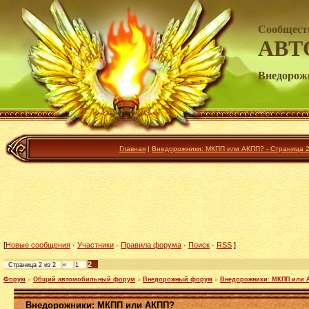
Сообщест
АВТ
Внедорож
Главная
|
Внедорожники: МКПП или АКПП? - Страница 2
[
Новые сообщения
·
Участники
·
Правила форума
·
Поиск
·
RSS
]
2
Страница
2
из
2
«
1
Форум
»
Общий автомобильный форум
»
Внедорожный форум
»
Внедорожники: МКПП или 
Внедорожники: МКПП или АКПП?