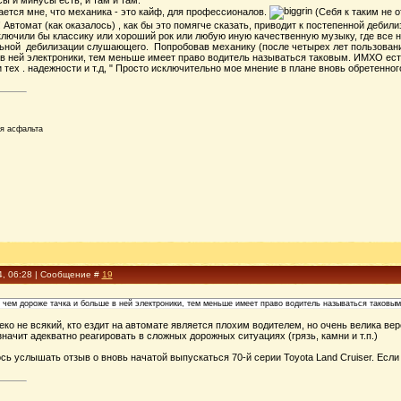
ы и минусы есть, и там и там.
дается мне, что механика - это кайф, для профессионалов.
(Себя к таким не о
Автомат (как оказалось) , как бы это помягче сказать, приводит к постепенной дебили
 включили бы классику или хороший рок или любую иную качественную музыку, где все
ьной дебилизации слушающего. Попробовав механику (после четырех лет пользования
в ней электроники, тем меньше имеет право водитель называться таковым. ИМХО есте
 тех . надежности и т.д, " Просто исключительно мое мнение в плане вновь обретенн
ля асфальта
4, 06:28 | Сообщение #
19
 чем дороже тачка и больше в ней электроники, тем меньше имеет право водитель называться таковым
алеко не всякий, кто ездит на автомате является плохим водителем, но очень велика в
значит адекватно реагировать в сложных дорожных ситуациях (грязь, камни и т.п.)
сь услышать отзыв о вновь начатой выпускаться 70-й серии Toyota Land Cruiser. Есл