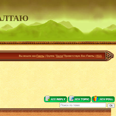
АЛТАЮ
Вы вошли как
Гость
|
Группа
"
Гости
"
Приветствую Вас
Гость
|
RSS