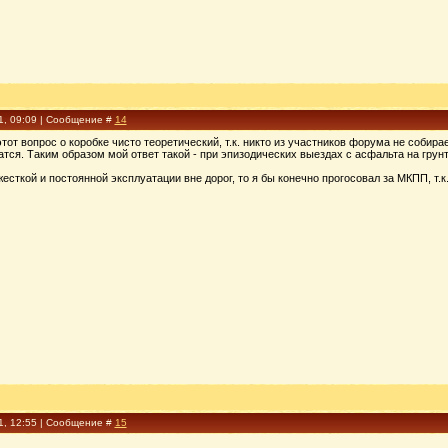
1, 09:09 | Сообщение #
14
тот вопрос о коробке чисто теоретический, т.к. никто из участников форума не соби
тся. Таким образом мой ответ такой - при эпизодических выездах с асфальта на гру
жесткой и постоянной эксплуатации вне дорог, то я бы конечно прогосовал за МКПП, т.к
1, 12:55 | Сообщение #
15