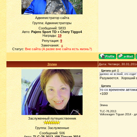
Администратор сайта
Группа: Администраторы
Сообщений:
5833
Авто:
Pajero Sport TD + Chery Tiggo4
Награды:
19
Репутация:
9
Замечания:
±
Статус:
Вне сайта (А разве вне сайта есть жизнь?)
Эллин
Дата: Четверг, 30.01.201
Цитата
galt
(
)
далеко не всякий, кто езди
Разумеется. Хороший в
Цитата
то со временем автома
+100!
Элина
TLC-76,2013
Volkswagen Tiguan 2014 - д
Заслуженный путешественник
Группа: Заслуженные
Сообщений:
506
Авто:
TLC-76,2013, VW Tiguan 2014