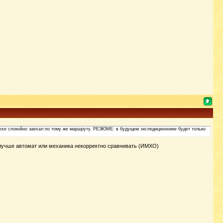
 мехе спокойно заехал по тому же маршруту. РЕЗЮМЕ: в будущем экспедиционнике будет только
о лучше автомат или механика некорректно сравнивать (ИМХО)