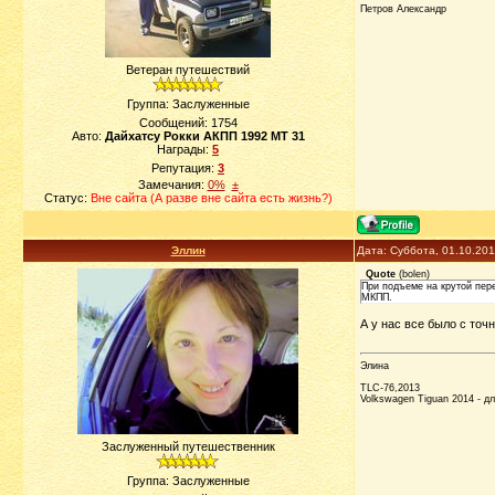
Петров Александр
Ветеран путешествий
Группа: Заслуженные
Сообщений:
1754
Авто:
Дайхатсу Рокки АКПП 1992 МТ 31
Награды:
5
Репутация:
3
Замечания:
0%
±
Статус:
Вне сайта (А разве вне сайта есть жизнь?)
Эллин
Дата: Суббота, 01.10.20
Quote
(
bolen
)
При подъеме на крутой пер
МКПП.
А у нас все было с точ
Элина
TLC-76,2013
Volkswagen Tiguan 2014 - д
Заслуженный путешественник
Группа: Заслуженные