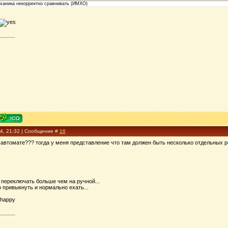
еханика некорректно сравнивать (ИМХО)
14, 21:32 | Сообщение #
16
а автомате??? тогда у меня представление что там должен быть несколько отдельных
 переключать больше чем на ручной...
о привыкнуть и нормально ехать...