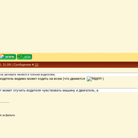
4, 11:09 | Сообщение #
20
т на автомате является плохим водителем,
одитель видимо может ездить на всем (что движется
)
т может отучить водителя чувствовать машину и двигатель, а
ля асфальта