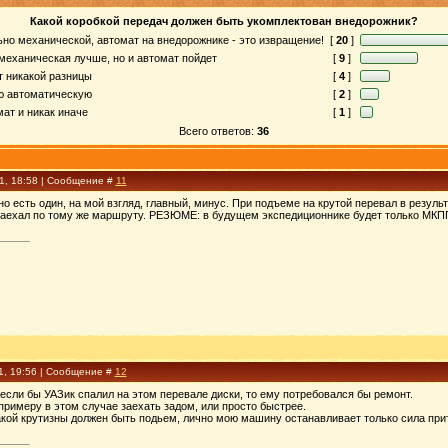
Какой коробкой передач должен быть укомплектован внедорожник?
но механической, автомат на внедорожнике - это извращение!
[
20
]
механическая лучше, но и автомат пойдет
[
9
]
т никакой разницы
[
4
]
ю автоматическую
[
2
]
мат и никак иначе
[
1
]
Всего ответов:
36
11, 18:58 | Сообщение #
11
но есть один, на мой взгляд, главный, минус. При подъеме на крутой перевал в резуль
заехал по тому же маршруту. РЕЗЮМЕ: в будущем экспедиционнике будет только МКП
1, 19:56 | Сообщение #
12
, если бы УАЗик спалил на этом перевале диски, то ему потребовался бы ремонт.
примеру в этом случае заехать задом, или просто быстрее.
акой крутизны должен быть подьем, лично мою машину останавливает только сила пр