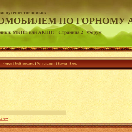
во путешественников
ОМОБИЛЕМ ПО ГОРНОМУ 
ники: МКПП или АКПП? - Страница 2 - Форум
 - Форум
|
Мой профиль
|
Регистрация
|
Выход
|
Вход
АКПП?