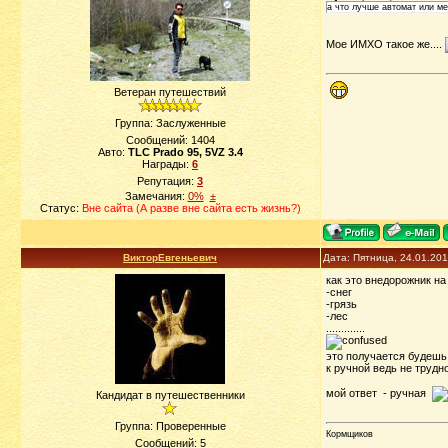
а что лучше автомат или м
Мое ИМХО такое же....
Ветеран путешествий
Группа: Заслуженные
Сообщений:
1404
Авто:
TLC Prado 95, 5VZ 3.4
Награды:
6
Репутация:
3
Замечания:
0%
±
Статус:
Вне сайта (А разве вне сайта есть жизнь?)
ВикторЕвгеньевич
Дата: Пятница, 24.01.20
как это внедорожник н
-снег
-грязь
-лес
.............
это получается будешь
к ручной ведь не трудн
мой ответ - ручная
Кандидат в путешественники
Группа: Проверенные
Кормщиков
Сообщений:
5