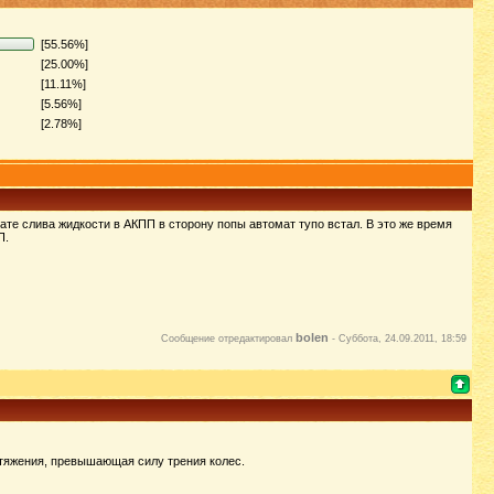
[55.56%]
[25.00%]
[11.11%]
[5.56%]
[2.78%]
тате слива жидкости в АКПП в сторону попы автомат тупо встал. В это же время
П.
bolen
Сообщение отредактировал
-
Суббота, 24.09.2011, 18:59
итяжения, превышающая силу трения колес.