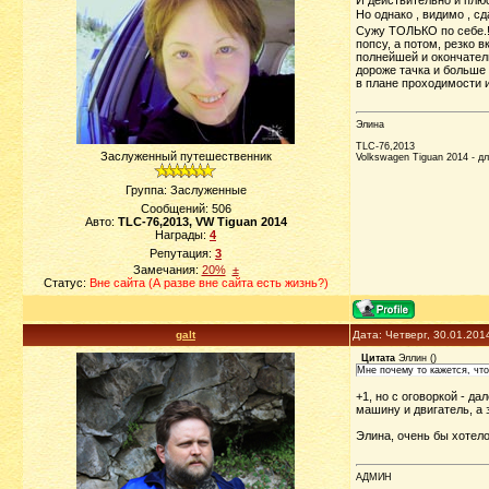
И действительно и плюс
Но однако , видимо , с
Сужу ТОЛЬКО по себе.! 
попсу, а потом, резко
полнейшей и окончател
дороже тачка и больше 
в плане проходимости и
Элина
TLC-76,2013
Заслуженный путешественник
Volkswagen Tiguan 2014 - д
Группа: Заслуженные
Сообщений:
506
Авто:
TLC-76,2013, VW Tiguan 2014
Награды:
4
Репутация:
3
Замечания:
20%
±
Статус:
Вне сайта (А разве вне сайта есть жизнь?)
galt
Дата: Четверг, 30.01.201
Цитата
Эллин
(
)
Мне почему то кажется, что
+1, но с оговоркой - д
машину и двигатель, а 
Элина, очень бы хотело
АДМИН