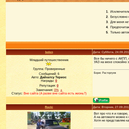
1
.
Исключитель
2
.
Безусловно 
3
.
Для меня не
4
.
Предпочита
5
.
Только авто
bolen
Дата: Суббота, 24.09.20
Все бы ничего с АКПП, 
Младший путешественник
УАЗ на мехе спокойно 
Группа: Проверенные
Борис Расторгуев
Сообщений:
6
Авто:
Дайхатсу Териос
Награды:
0
Репутация:
0
Замечания:
0%
±
Статус:
Вне сайта (А разве вне сайта есть жизнь?)
Rocki
Дата: Вторник, 27.09.201
Вот про что я и говорю
А на автомате можно к 
Хотя не представляю к