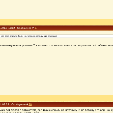
1.2014, 11:12 | Сообщение #
17
е что там должен быть несколько отдельных режимов
колько отдельных режимов? У автомата есть масса плюсов , и грамотно ей работая мож
4, 01:29 | Сообщение #
18
ких лет любви с автоматом, все таки сменили на механику. И не потому что один конк