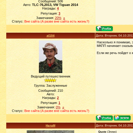
Сообщений:
506
Авто:
TLC-76,2013, VW Tiguan 2014
Награды:
4
Репутация:
3
Замечания:
20%
±
Статус:
Вне сайта (А разве вне сайта есть жизнь?)
al104
Дата: Вторник, 04.10.201
Насколько я понимаю, э
МКПП начинает сказыва
Если же речь пойдет о 
Ведущий путешественник
Группа: Заслуженные
Сообщений:
210
Авто:
Награды:
2
Репутация:
1
Замечания:
0%
±
Статус:
Вне сайта (А разве вне сайта есть жизнь?)
НатаМ
Дата: Вторник, 04.10.201
Quote
(
Эллин
)