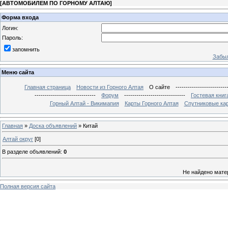
[
АВТОМОБИЛЕМ ПО ГОРНОМУ АЛТАЮ
]
Форма входа
Логин:
Пароль:
запомнить
Забыл
Меню сайта
Главная страница
Новости из Горного Алтая
О сайте
-------------------------
------------------------------
Форум
------------------------------
Гостевая книг
Горный Алтай - Викимапия
Карты Горного Алтая
Спутниковые кар
Главная
»
Доска объявлений
» Китай
Алтай округ
[0]
В разделе объявлений
:
0
Не найдено мате
Полная версия сайта