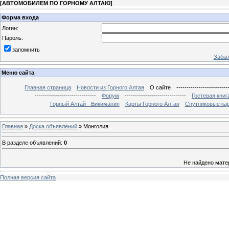
[
АВТОМОБИЛЕМ ПО ГОРНОМУ АЛТАЮ
]
Форма входа
Логин:
Пароль:
запомнить
Забыл
Меню сайта
Главная страница
Новости из Горного Алтая
О сайте
-------------------------
------------------------------
Форум
------------------------------
Гостевая книг
Горный Алтай - Викимапия
Карты Горного Алтая
Спутниковые кар
Главная
»
Доска объявлений
» Монголия
В разделе объявлений
:
0
Не найдено мате
Полная версия сайта