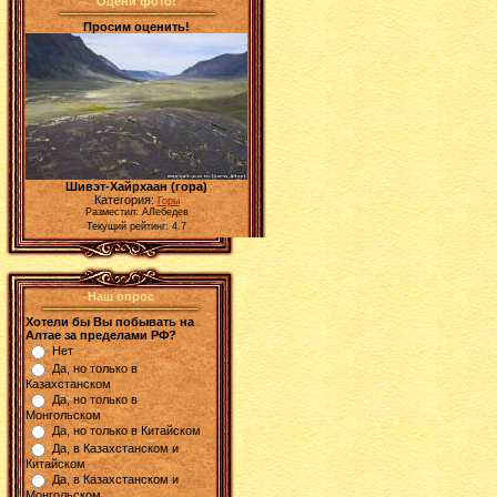
Оцени фото!
Просим оценить!
Шивэт-Хайрхаан (гора)
Категория:
Горы
Разместил: АЛебедев
Текущий рейтинг: 4.7
Наш опрос
Хотели бы Вы побывать на
Алтае за пределами РФ?
Нет
Да, но только в
Казахстанском
Да, но только в
Монгольском
Да, но только в Китайском
Да, в Казахстанском и
Китайском
Да, в Казахстанском и
Монгольском