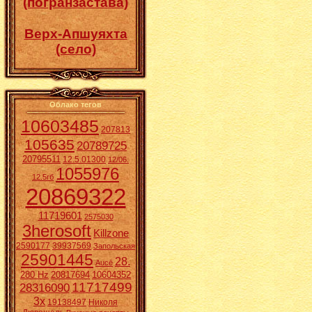
(погранзастава)
Верх-Апшуяхта
(село)
Облако тегов
10603485
207813
105635
20789725
20795511
12.5.01300
12/06.
1055976
12.5гб
20869322
11719601
2575030
3herosoft
Killzone
2590177
39937569
Запольская
25901445
28.
Aucē
280 Hz
20817694
10604352
11717499
28316090
3x
19138497
Николя