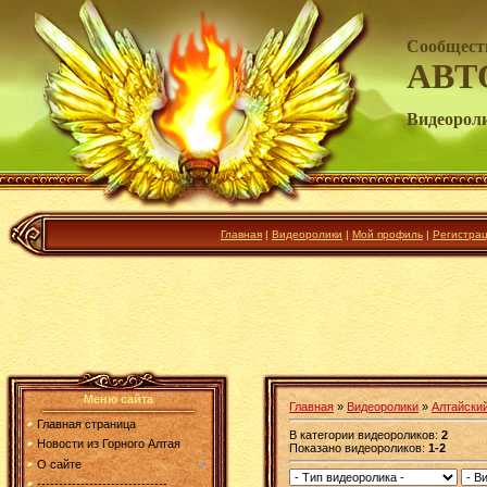
Сообщест
АВТ
Видеорол
Главная
|
Видеоролики
|
Мой профиль
|
Регистра
Меню сайта
Главная
»
Видеоролики
»
Алтайский
Главная страница
В категории видеороликов
:
2
Новости из Горного Алтая
Показано видеороликов
:
1-2
О сайте
------------------------------