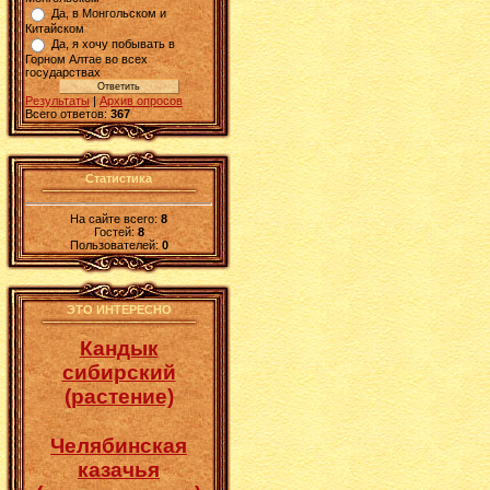
Да, в Монгольском и
Китайском
Да, я хочу побывать в
Горном Алтае во всех
государствах
Результаты
|
Архив опросов
Всего ответов:
367
Статистика
На сайте всего:
8
Гостей:
8
Пользователей:
0
ЭТО ИНТЕРЕСНО
Кандык
сибирский
(растение)
Челябинская
казачья