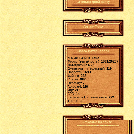
Сколько дней сайту
Алтай-Фото
Всего материалов:
Комментариев:
1892
Форум (темы/посты):
1661/20207
Фотографий:
6655
Дневников путешествий:
119
Новостей:
3241
Файлов:
242
Статей:
987
Directory:
7
Ad-board:
110
Игр:
213
FAQ:
14
Записей в Гостевой книге:
272
Tестов:
1
Реклама на сайте