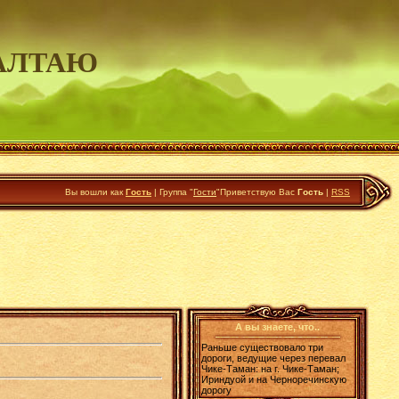
АЛТАЮ
Вы вошли как
Гость
|
Группа
"
Гости
"
Приветствую Вас
Гость
|
RSS
А вы знаете, что..
Раньше существовало три
дороги, ведущие через перевал
Чике-Таман: на г. Чике-Таман;
Ириндуой и на Черноречинскую
дорогу