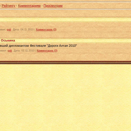
·
Рейтингу
·
Комментариям
·
Просмотрам
авил:
galt
Дата:
04.11.2010
|
Комментарии (0)
 Оськина
тавший дипломантом Фестиваля "Дороги Алтая 2010"
авил:
galt
Дата:
02.11.2010
|
Комментарии (0)