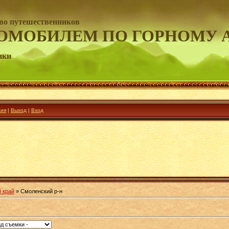
во путешественников
ОМОБИЛЕМ ПО ГОРНОМУ 
ики
ция
|
Выход
|
Вход
 край
» Смоленский р-н