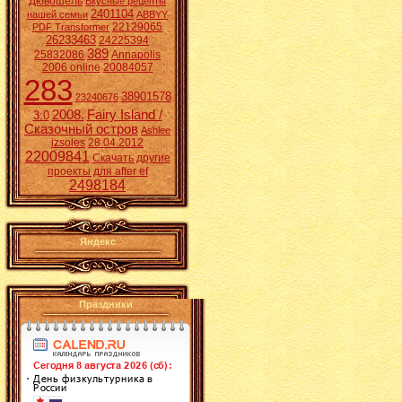
Дювошель
Вкусные рецепты
2401104
нашей семьи
ABBYY
22129065
PDF Transformer
26233463
24225394
389
25832086
Annapolis
2006 online
20084057
283
38901578
23240676
2008.
Fairy Island /
3:0
Сказочный остров
Ashlee
izsoles
28.04.2012
22009841
Скачать другие
проекты для after ef
2498184
Яндекс
Праздники