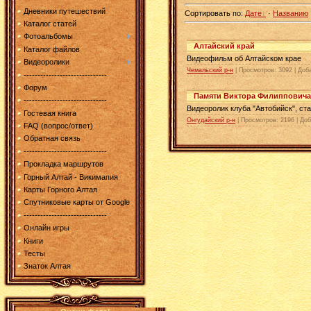
Дневники путешествий
Сортировать по
:
Дате
·
Названию
Каталог статей
Фотоальбомы
Алтайский край
Каталог файлов
Видеофильм об Алтайском крае
Видеоролики
Чемальский р-н
| Просмотров: 3092 |
Доб
------------------------------
Форум
Памяти Виктора Филипповича
------------------------------
Видеоролик клуба "Автобийск", с
Гостевая книга
Онгудайский р-н
| Просмотров: 2196 |
Доб
FAQ (вопрос/ответ)
Обратная связь
------------------------------
Прокладка маршрутов
Горный Алтай - Викимапия
Карты Горного Алтая
Спутниковые карты от Google
------------------------------
Онлайн игры
Книги
Тесты
Знаток Алтая